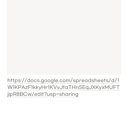
https://docs.google.com/spreadsheets/d/1
W1KPAzF1kkyHr1KVvJtaTHnSEqJXKyxMUFT
jipR8BCw/edit?usp=sharing