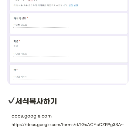
서식복사하기
docs.google.com
https://docs.google.com/forms/d/1GxACYcCZR9g3SAhylUDmM_qrkqh7GFbkzn_La__-NL4/copy