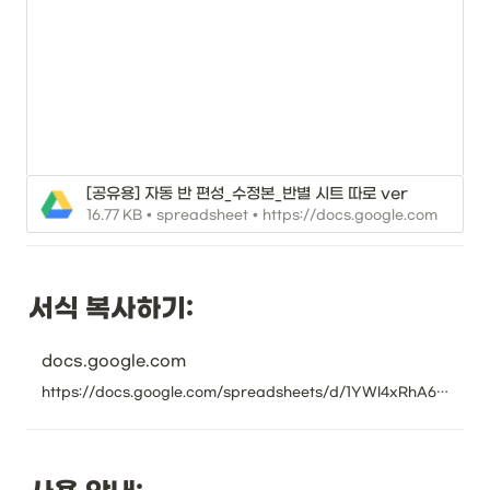
[공유용] 자동 반 편성_수정본_반별 시트 따로 ver
16.77 KB • spreadsheet • https://docs.google.com
서식 복사하기:
docs.google.com
https://docs.google.com/spreadsheets/d/1YWI4xRhA6x6Oud_HIb3zJ86cgT_0GpaXMZCrzU4PufM/copy