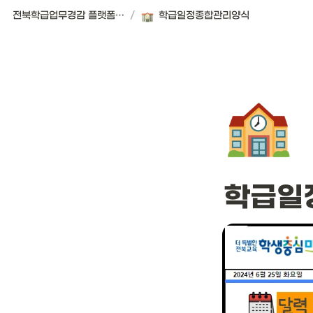
전북학급업무경감 플랫폼 | 서식편의점
/
학급일정종합관리양식
🏫
학급일