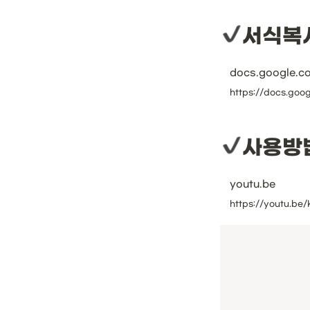
서식복
docs.google.c
사용방
youtu.be
https://youtu.b