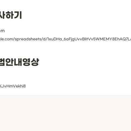
사하기
om
법안내영상
e/KJvHmVekhi8