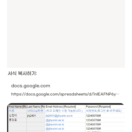
서식 복사하기:
docs.google.com
https://docs.google.com/spreadsheets/d/1nIEAFNP6yErc0oaJTlqttNvB9_bz7fi7Mw9ajXG9CJA/copy